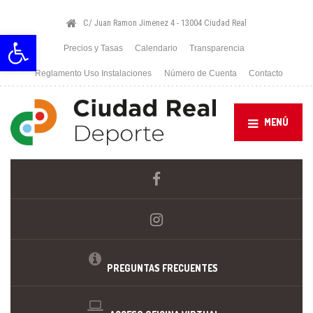
C/ Juan Ramon Jimenez 4 - 13004 Ciudad Real
Abrir barra de herramientas
Precios y Tasas
Calendario
Transparencia
Reglamento Uso Instalaciones
Número de Cuenta
Contacto
MENÚ
PREGUNTAS FRECUENTES