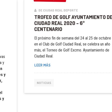
DE CIUDAD REAL DEPORTE
TROFEO DE GOLF AYUNTAMIENTO D
CIUDAD REAL 2020 – 6º
CENTENARIO
El próximo fin de semana del 24 al 25 de octubre
en el Club de Golf Ciudad Real, se celebra un año
más, el Torneo de Golf Excmo. Ayuntamiento de
Ciudad Real.
ivas
a y
LEER MÁS
án
es y
z,
NOTICIAS
el
s y