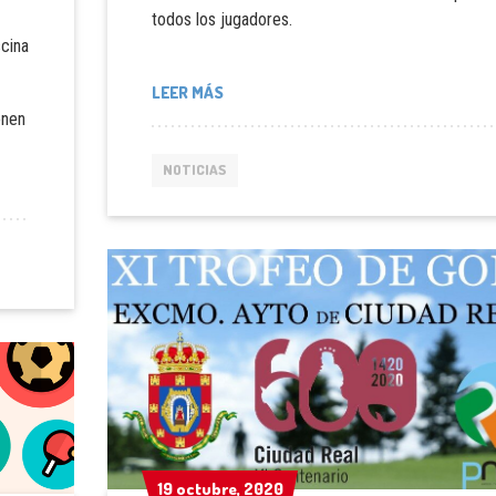
todos los jugadores.
scina
LEER MÁS
onen
NOTICIAS
19 octubre, 2020
19 octubre, 2020