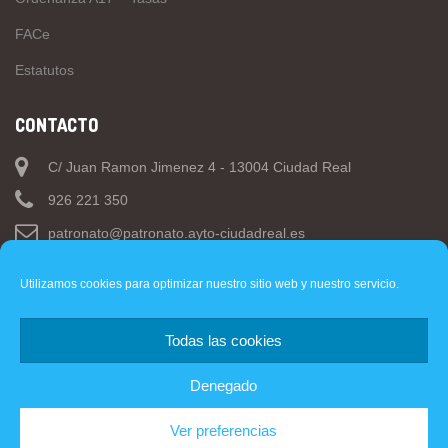
FACe
Estatutos
CONTACTO
C/ Juan Ramon Jimenez 4 - 13004 Ciudad Real
926 221 350
patronato@patronato.ayto-ciudadreal.es
Utilizamos cookies para optimizar nuestro sitio web y nuestro servicio.
Todas las cookies
Web
- Ayuntamiento de Ciudad Real.
Denegado
Copyright © 2019 PMD Ciudad Real. Todos los derechos
Ver preferencias
reservados