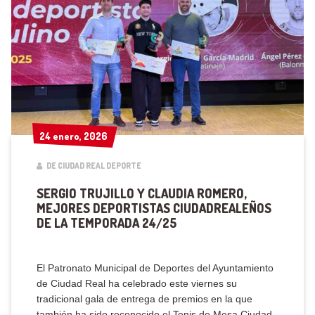
24 enero, 2026
24 enero, 2026
DE CIUDAD REAL DEPORTE
SERGIO TRUJILLO Y CLAUDIA ROMERO,
MEJORES DEPORTISTAS CIUDADREALEÑOS
DE LA TEMPORADA 24/25
El Patronato Municipal de Deportes del Ayuntamiento
de Ciudad Real ha celebrado este viernes su
tradicional gala de entrega de premios en la que
también ha sido reconocido el Tenis de Mesa Ciudad