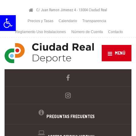
C/ Juan Ramon Jimenez 4 - 13004 Ciudad Real
Abrir barra de herramientas
Precios y Tasas
Calendario
Transparencia
Reglamento Uso Instalaciones
Número de Cuenta
Contacto
MENÚ
PREGUNTAS FRECUENTES