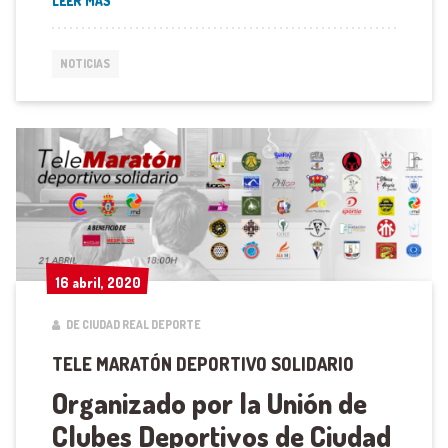
LEER MÁS
NOTICIAS
16 abril, 2020
16 abril, 2020
DE CIUDAD REAL DEPORTE
TELE MARATÓN DEPORTIVO SOLIDARIO
Organizado por la Unión de
Clubes Deportivos de Ciudad