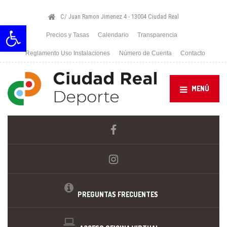
C/ Juan Ramon Jimenez 4 - 13004 Ciudad Real
Abrir barra de herramientas
Precios y Tasas
Calendario
Transparencia
Reglamento Uso Instalaciones
Número de Cuenta
Contacto
MENÚ
PREGUNTAS FRECUENTES