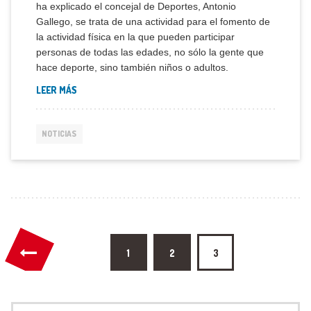
ha explicado el concejal de Deportes, Antonio
Gallego, se trata de una actividad para el fomento de
la actividad física en la que pueden participar
personas de todas las edades, no sólo la gente que
hace deporte, sino también niños o adultos.
“EL PMD ANIMA A RECORRER 600 LEGUAS EN 2020 PA
LEER MÁS
NOTICIAS
Paginación de entradas
1
2
3
Buscar: