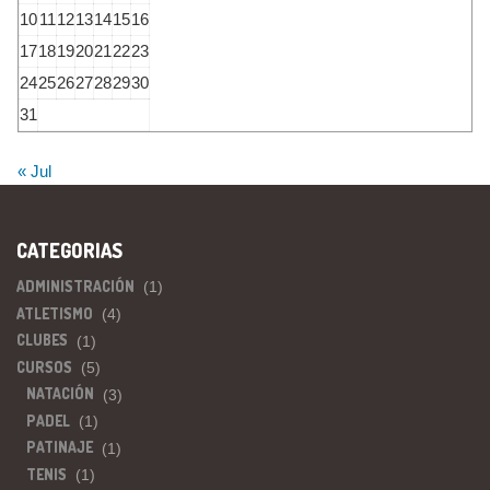
10
11
12
13
14
15
16
17
18
19
20
21
22
23
24
25
26
27
28
29
30
31
« Jul
CATEGORIAS
ADMINISTRACIÓN
(1)
ATLETISMO
(4)
CLUBES
(1)
CURSOS
(5)
NATACIÓN
(3)
PADEL
(1)
PATINAJE
(1)
TENIS
(1)