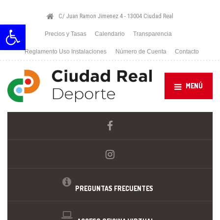
C/ Juan Ramon Jimenez 4 - 13004 Ciudad Real
Abrir barra de herramientas
Precios y Tasas
Calendario
Transparencia
Reglamento Uso Instalaciones
Número de Cuenta
Contacto
MENÚ
PREGUNTAS FRECUENTES