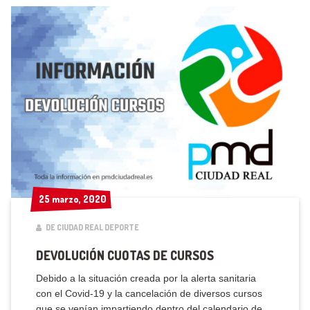
25 marzo, 2020
25 marzo, 2020
DE CIUDAD REAL DEPORTE
DEVOLUCIÓN CUOTAS DE CURSOS
Debido a la situación creada por la alerta sanitaria
con el Covid-19 y la cancelación de diversos cursos
que se venían impartiendo dentro del calendario de