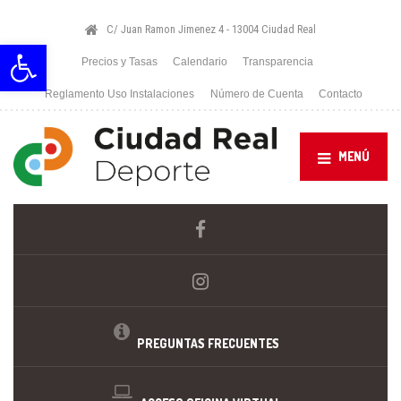
C/ Juan Ramon Jimenez 4 - 13004 Ciudad Real
Abrir barra de herramientas
Precios y Tasas
Calendario
Transparencia
Reglamento Uso Instalaciones
Número de Cuenta
Contacto
MENÚ
PREGUNTAS FRECUENTES