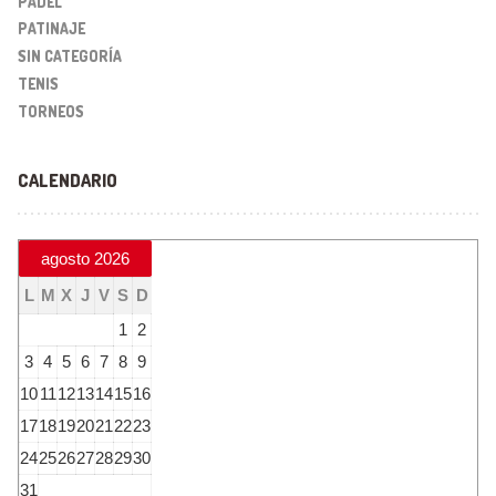
PADEL
PATINAJE
SIN CATEGORÍA
TENIS
TORNEOS
CALENDARIO
agosto 2026
L
M
X
J
V
S
D
1
2
3
4
5
6
7
8
9
10
11
12
13
14
15
16
17
18
19
20
21
22
23
24
25
26
27
28
29
30
31