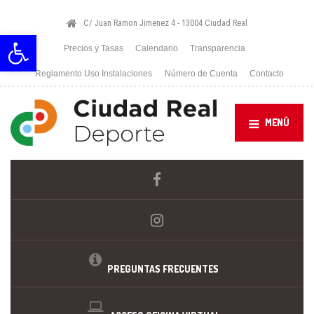
C/ Juan Ramon Jimenez 4 - 13004 Ciudad Real
Abrir barra de herramientas
Precios y Tasas
Calendario
Transparencia
Reglamento Uso Instalaciones
Número de Cuenta
Contacto
MENÚ
PREGUNTAS FRECUENTES