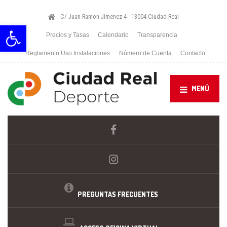
C/ Juan Ramon Jimenez 4 - 13004 Ciudad Real
Abrir barra de herramientas
Precios y Tasas
Calendario
Transparencia
Reglamento Uso Instalaciones
Número de Cuenta
Contacto
MENÚ
PREGUNTAS FRECUENTES