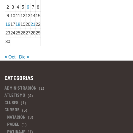
2
3
4
5
6
7
8
9
10
11
12
13
14
15
16
17
18
19
20
21
22
23
24
25
26
27
28
29
30
« Oct
Dic »
CATEGORIAS
ADMINISTRACIÓN
(1)
ATLETISMO
(4)
CLUBES
(1)
CURSOS
(5)
NATACIÓN
(3)
PADEL
(1)
PATINAJE
(1)