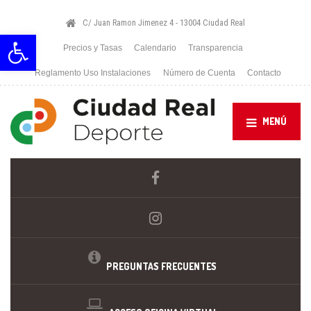
C/ Juan Ramon Jimenez 4 - 13004 Ciudad Real
Abrir barra de herramientas
Precios y Tasas
Calendario
Transparencia
Reglamento Uso Instalaciones
Número de Cuenta
Contacto
MENÚ
PREGUNTAS FRECUENTES