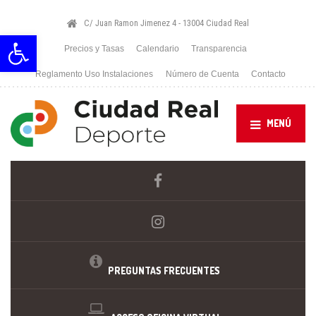
C/ Juan Ramon Jimenez 4 - 13004 Ciudad Real
Abrir barra de herramientas
Precios y Tasas
Calendario
Transparencia
Reglamento Uso Instalaciones
Número de Cuenta
Contacto
MENÚ
PREGUNTAS FRECUENTES