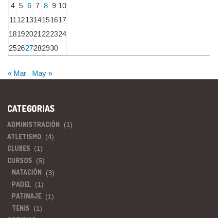
4
5
6
7
8
9
10
11
12
13
14
15
16
17
18
19
20
21
22
23
24
25
26
27
28
29
30
« Mar
May »
CATEGORIAS
ADMINISTRACIÓN
(1)
ATLETISMO
(4)
CLUBES
(1)
CURSOS
(5)
NATACIÓN
(3)
PADEL
(1)
PATINAJE
(1)
TENIS
(1)