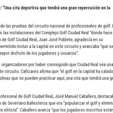
: “Una cita deportiva que tendrá una gran repercusión en la
de las pruebas del circuito nacional de profesionales de golf. 
en las instalaciones del Complejo Golf Ciudad Real “donde hace
b de Golf Ciudad Real, Juan José Poblete, agradecía en su
ermitido incluir a la capital en este circuito y avanzaba “que s
ayor disfrute de los jugadores y usuarios”.
 los organizadores por haber conseguido que Ciudad Real sea un
 circuito. Cañizares afirma que “el golf en la capital ha calado
linas que se pueden practicar aquí, una cita que tendrá una g
Profesional de Golf Ciudad Real, José Manuel Caballero, destac
 de Severiano Ballesteros que era “popularizar el golf y elimin
 elitista”. Caballero avanza “que los jugadores inscritos está