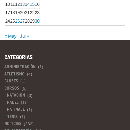
10
11
12
13
14
15
16
17
18
19
20
21
22
23
24
25
26
27
28
29
30
« May
Jul »
CATEGORIAS
ADMINISTRACIÓN
(1)
ATLETISMO
(4)
CLUBES
(1)
CURSOS
(5)
NATACIÓN
(3)
PADEL
(1)
PATINAJE
(1)
TENIS
(1)
NOTICIAS
(382)