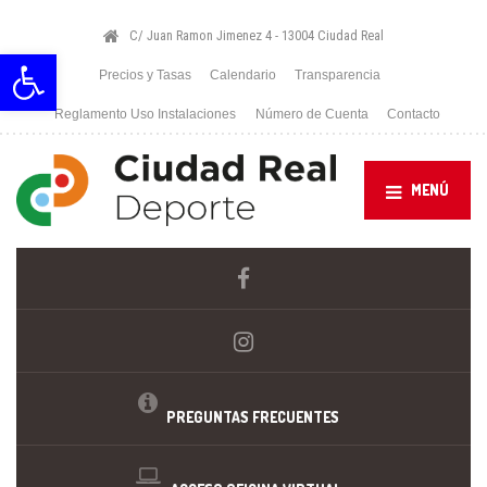
C/ Juan Ramon Jimenez 4 - 13004 Ciudad Real
Abrir barra de herramientas
Precios y Tasas
Calendario
Transparencia
Reglamento Uso Instalaciones
Número de Cuenta
Contacto
MENÚ
PREGUNTAS FRECUENTES