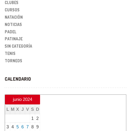
CLUBES
CURSOS
NATACIÓN
NOTICIAS
PADEL
PATINAJE
SIN CATEGORÍA
TENIS
TORNEOS
CALENDARIO
junio 2024
L
M
X
J
V
S
D
1
2
3
4
5
6
7
8
9