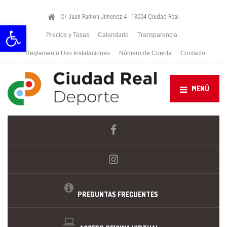
C/ Juan Ramon Jimenez 4 - 13004 Ciudad Real
Abrir barra de herramientas
Precios y Tasas
Calendario
Transparencia
Reglamento Uso Instalaciones
Número de Cuenta
Contacto
MENÚ
PREGUNTAS FRECUENTES