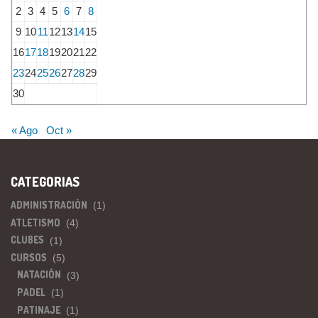
2
3
4
5
6
7
8
9
10
11
12
13
14
15
16
17
18
19
20
21
22
23
24
25
26
27
28
29
30
« Ago
Oct »
CATEGORIAS
ADMINISTRACIÓN
(1)
ATLETISMO
(4)
CLUBES
(1)
CURSOS
(5)
NATACIÓN
(3)
PADEL
(1)
PATINAJE
(1)