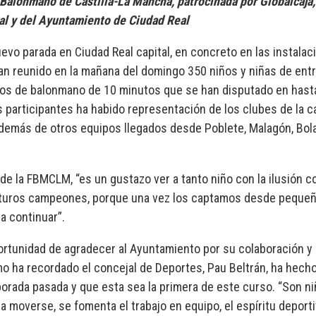
e Balonmano de Castilla-La Mancha, patrocinada por Globalcaja,
ial y del Ayuntamiento de Ciudad Real
uevo parada en Ciudad Real capital, en concreto en las instala
an reunido en la mañana del domingo 350 niños y niñas de entr
dos de balonmano de 10 minutos que se han disputado en hast
 participantes ha habido representación de los clubes de la ca
 además de otros equipos llegados desde Poblete, Malagón, Bol
e la FBMCLM, “es un gustazo ver a tanto niño con la ilusión co
s futuros campeones, porque una vez los captamos desde pequeñ
 a continuar”.
portunidad de agradecer al Ayuntamiento por su colaboración y 
mo ha recordado el concejal de Deportes, Pau Beltrán, ha hech
mporada pasada y que esta sea la primera de este curso. “Son n
, a moverse, se fomenta el trabajo en equipo, el espíritu deporti