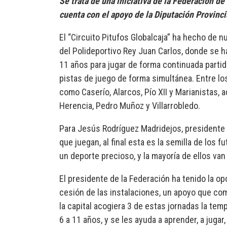
Se trata de una iniciativa de la Federación d
cuenta con el apoyo de la Diputación Provinc
El “Circuito Pitufos Globalcaja” ha hecho de n
del Polideportivo Rey Juan Carlos, donde se h
11 años para jugar de forma continuada parti
pistas de juego de forma simultánea. Entre los
como Caserío, Alarcos, Pío XII y Marianistas,
Herencia, Pedro Muñoz y Villarrobledo.
Para Jesús Rodríguez Madridejos, presidente d
que juegan, al final esta es la semilla de lo
un deporte precioso, y la mayoría de ellos van
El presidente de la Federación ha tenido la o
cesión de las instalaciones, un apoyo que co
la capital acogiera 3 de estas jornadas la te
6 a 11 años, y se les ayuda a aprender, a jugar