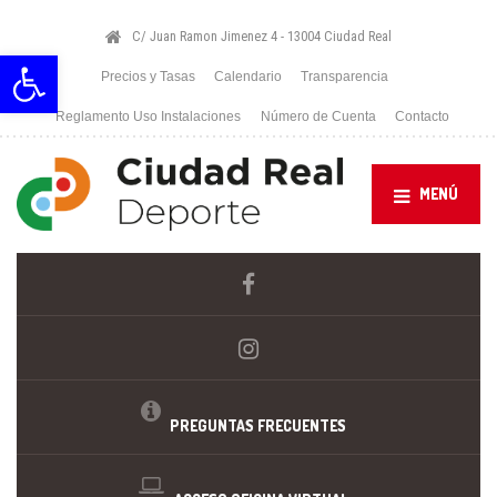
C/ Juan Ramon Jimenez 4 - 13004 Ciudad Real
Abrir barra de herramientas
Precios y Tasas
Calendario
Transparencia
Reglamento Uso Instalaciones
Número de Cuenta
Contacto
MENÚ
PREGUNTAS FRECUENTES