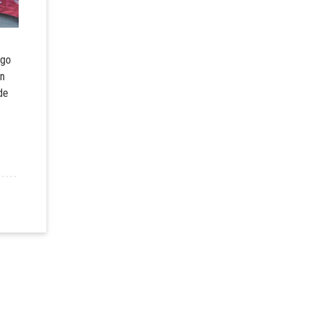
ngo
un
de