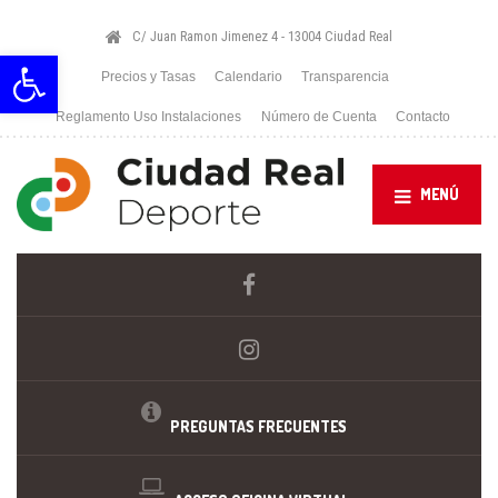
C/ Juan Ramon Jimenez 4 - 13004 Ciudad Real
Abrir barra de herramientas
Precios y Tasas
Calendario
Transparencia
Reglamento Uso Instalaciones
Número de Cuenta
Contacto
MENÚ
PREGUNTAS FRECUENTES