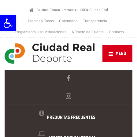
C/ Juan Ramon Jimenez 4 - 13004 Ciudad Real
Abrir barra de herramientas
Precios y Tasas
Calendario
Transparencia
Reglamento Uso Instalaciones
Número de Cuenta
Contacto
MENÚ
PREGUNTAS FRECUENTES