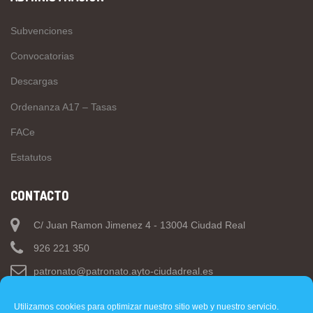
Subvenciones
Convocatorias
Descargas
Ordenanza A17 – Tasas
FACe
Estatutos
CONTACTO
C/ Juan Ramon Jimenez 4 - 13004 Ciudad Real
926 221 350
patronato@patronato.ayto-ciudadreal.es
Utilizamos cookies para optimizar nuestro sitio web y nuestro servicio.