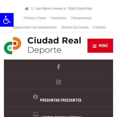
C/ Juan Ramon Jimenez 4 - 13004 Ciudad Real
Abrir barra de herramientas
Precios y Tasas
Calendario
Transparencia
Reglamento Uso Instalaciones
Número de Cuenta
Contacto
MENÚ
PREGUNTAS FRECUENTES