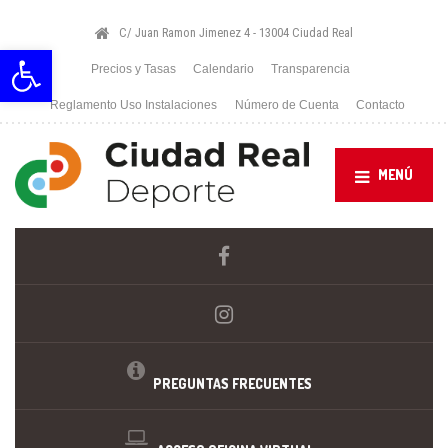
C/ Juan Ramon Jimenez 4 - 13004 Ciudad Real
Abrir barra de herramientas
Precios y Tasas
Calendario
Transparencia
Reglamento Uso Instalaciones
Número de Cuenta
Contacto
MENÚ
PREGUNTAS FRECUENTES