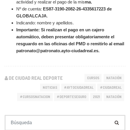
actividad y realizar el pago de la mis
ma.
Nº de cuenta:
ES87-3190-2082-26-4335617223 de
GLOBALCAJA
.
Indicando: nombre y apellidos.
Importante: Si realizan el pago en un cajero
automático, deben presentar obligatoriamente el
resguardo en las oficinas del PMD o remitirlo al email
patronato@patronato.ayto-ciudadreal.es.
DE CIUDAD REAL DEPORTE
CURSOS
NATACIÓN
NOTICIAS
#AYTOCIUDADREAL
#CIUDADREAL
#CURSOSNATACION
#DEPORTESEGURO
2021
NATACIÓN
Buscar: