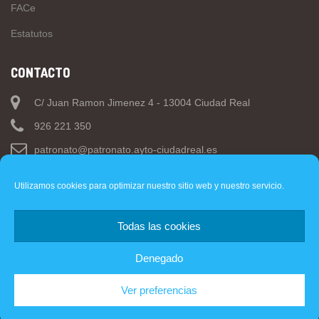
FACe
Estatutos
CONTACTO
C/ Juan Ramon Jimenez 4 - 13004 Ciudad Real
926 221 350
patronato@patronato.ayto-ciudadreal.es
Utilizamos cookies para optimizar nuestro sitio web y nuestro servicio.
Todas las cookies
Web
- Ayuntamiento de Ciudad Real.
Denegado
Copyright © 2019 PMD Ciudad Real. Todos los derechos
Ver preferencias
reservados