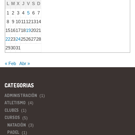
L
M
X
J
V
S
D
1
2
3
4
5
6
7
8
9
10
11
12
13
14
15
16
17
18
19
20
21
22
23
24
25
26
27
28
29
30
31
« Feb
Abr »
CATEGORIAS
ADMINISTRACIÓN
(1)
ATLETISMO
(4)
CLUBES
(1)
CURSOS
(5)
NATACIÓN
(3)
PADEL
(1)