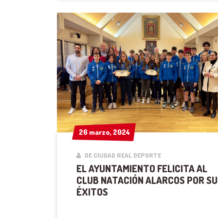
26 marzo, 2024
26 marzo, 2024
DE CIUDAD REAL DEPORTE
EL AYUNTAMIENTO FELICITA AL
CLUB NATACIÓN ALARCOS POR SU
ÉXITOS