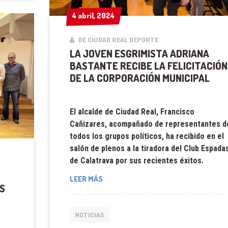
4 abril, 2024
4 abril, 2024
DE CIUDAD REAL DEPORTE
LA JOVEN ESGRIMISTA ADRIANA
BASTANTE RECIBE LA FELICITACIÓN
DE LA CORPORACIÓN MUNICIPAL
El alcalde de Ciudad Real, Francisco
Cañizares, acompañado de representantes d
todos los grupos políticos, ha recibido en el
salón de plenos a la tiradora del Club Espada
de Calatrava por sus recientes éxitos.
LEER MÁS
S
NOTICIAS