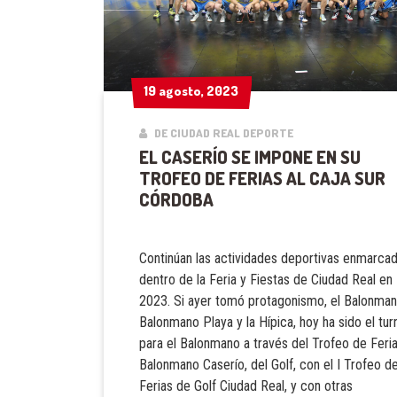
19 agosto, 2023
19 agosto, 2023
DE CIUDAD REAL DEPORTE
EL CASERÍO SE IMPONE EN SU
TROFEO DE FERIAS AL CAJA SUR
CÓRDOBA
Continúan las actividades deportivas enmarca
dentro de la Feria y Fiestas de Ciudad Real en
2023. Si ayer tomó protagonismo, el Balonman
Balonmano Playa y la Hípica, hoy ha sido el tur
para el Balonmano a través del Trofeo de Feri
Balonmano Caserío, del Golf, con el I Trofeo d
Ferias de Golf Ciudad Real, y con otras