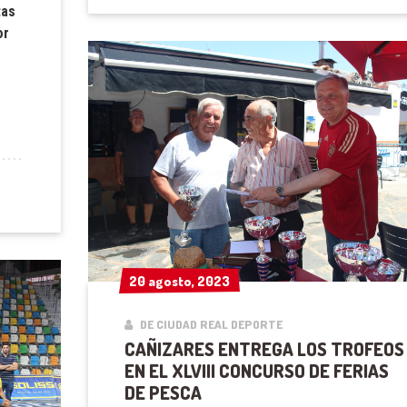
tas
or
20 agosto, 2023
20 agosto, 2023
DE CIUDAD REAL DEPORTE
CAÑIZARES ENTREGA LOS TROFEOS
EN EL XLVIII CONCURSO DE FERIAS
DE PESCA