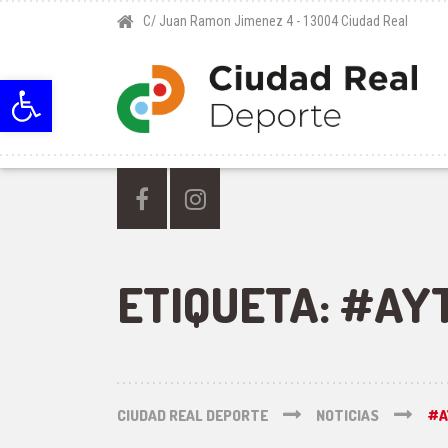
C/ Juan Ramon Jimenez 4 - 13004 Ciudad Real
Abrir barra de herramientas
ETIQUETA:
#AY
CIUDAD REAL DEPORTE
NOTICIAS
#A