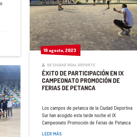
 o
19 agosto, 2023
19 agosto, 2023
DE CIUDAD REAL DEPORTE
ÉXITO DE PARTICIPACIÓN EN IX
CAMPEONATO PROMOCIÓN DE
FERIAS DE PETANCA
Los campos de petanca de la Ciudad Deportiva
Sur han acogido esta tarde noche el IX
Campeonato Promoción de Ferias de Petanca.
LEER MÁS