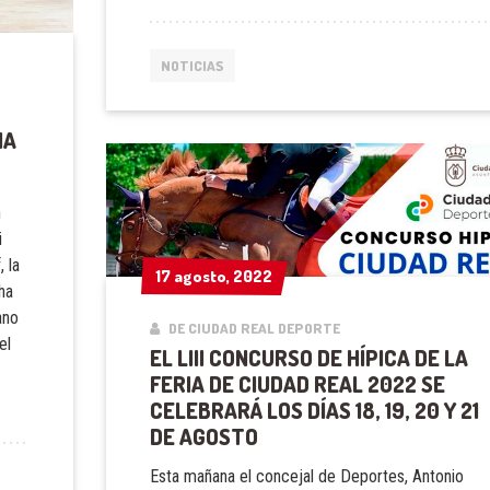
NOTICIAS
IA
n
i
 la
17 agosto, 2022
17 agosto, 2022
ha
ano
DE CIUDAD REAL DEPORTE
el
EL LIII CONCURSO DE HÍPICA DE LA
FERIA DE CIUDAD REAL 2022 SE
CELEBRARÁ LOS DÍAS 18, 19, 20 Y 21
DE AGOSTO
Esta mañana el concejal de Deportes, Antonio