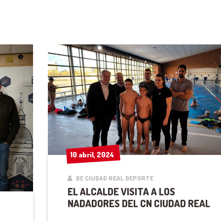
10 abril, 2024
10 abril, 2024
DE CIUDAD REAL DEPORTE
EL ALCALDE VISITA A LOS
NADADORES DEL CN CIUDAD REAL