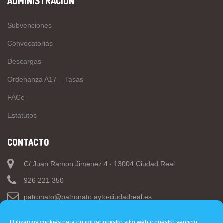
ADMINISTRACIÓN
Subvenciones
Convocatorias
Descargas
Ordenanza A17 – Tasas
FACe
Estatutos
CONTACTO
C/ Juan Ramon Jimenez 4 - 13004 Ciudad Real
926 221 350
patronato@patronato.ayto-ciudadreal.es
Utilizamos cookies para optimizar nuestro sitio web y nuestro servicio.