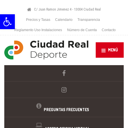
C/ Juan Ramon Jimenez 4 - 13004 Ciudad Real
Abrir barra de herramientas
Precios y Tasas
Calendario
Transparencia
Reglamento Uso Instalaciones
Número de Cuenta
Contacto
MENÚ
PREGUNTAS FRECUENTES