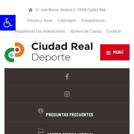
C/ Juan Ramon Jimenez 4 - 13004 Ciudad Real
Abrir barra de herramientas
Precios y Tasas
Calendario
Transparencia
Reglamento Uso Instalaciones
Número de Cuenta
Contacto
MENÚ
PREGUNTAS FRECUENTES