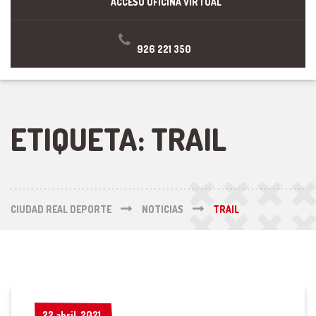
ACCESO OFICINA VIRTUAL
926 221 350
ETIQUETA:
TRAIL
CIUDAD REAL DEPORTE
NOTICIAS
TRAIL
22 abril, 2021
22 abril, 2021