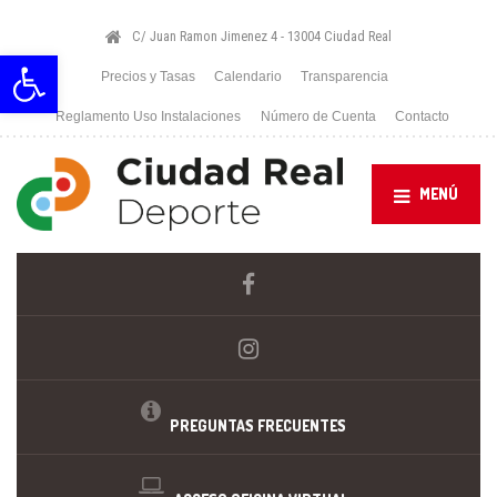
C/ Juan Ramon Jimenez 4 - 13004 Ciudad Real
Abrir barra de herramientas
Precios y Tasas
Calendario
Transparencia
Reglamento Uso Instalaciones
Número de Cuenta
Contacto
MENÚ
PREGUNTAS FRECUENTES