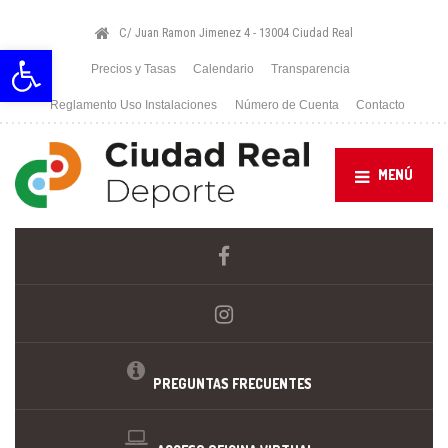
C/ Juan Ramon Jimenez 4 - 13004 Ciudad Real
Abrir barra de herramientas
Precios y Tasas
Calendario
Transparencia
Reglamento Uso Instalaciones
Número de Cuenta
Contacto
MENÚ
PREGUNTAS FRECUENTES