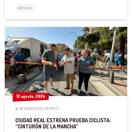
NOTICIAS
12 agosto, 2024
12 agosto, 2024
DE CIUDAD REAL DEPORTE
CIUDAD REAL ESTRENA PRUEBA CICLISTA:
“CINTURÓN DE LA MANCHA”