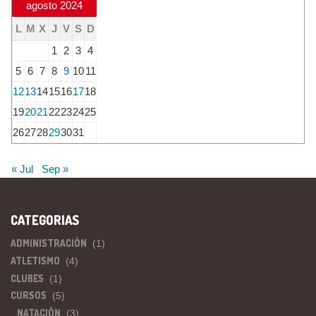
agosto 2024
L
M
X
J
V
S
D
1
2
3
4
5
6
7
8
9
10
11
12
13
14
15
16
17
18
19
20
21
22
23
24
25
26
27
28
29
30
31
« Jul
Sep »
CATEGORIAS
ADMINISTRACIÓN
(1)
ATLETISMO
(4)
CLUBES
(1)
CURSOS
(5)
NATACIÓN
(3)