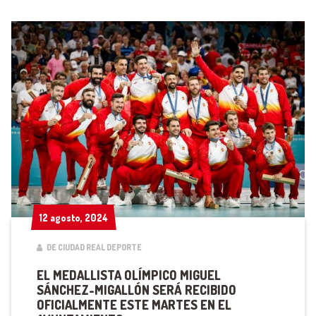
12 agosto, 2024
12 agosto, 2024
DE CIUDAD REAL DEPORTE
EL MEDALLISTA OLÍMPICO MIGUEL
SÁNCHEZ-MIGALLÓN SERÁ RECIBIDO
OFICIALMENTE ESTE MARTES EN EL