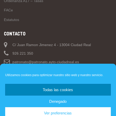
Ordenanza A17 – Tasas
FACe
Estatutos
CONTACTO
C/ Juan Ramon Jimenez 4 - 13004 Ciudad Real
926 221 350
patronato@patronato.ayto-ciudadreal.es
Utilizamos cookies para optimizar nuestro sitio web y nuestro servicio.
Todas las cookies
Web
- Ayuntamiento de Ciudad Real.
Denegado
Copyright © 2019 PMD Ciudad Real. Todos los derechos
Ver preferencias