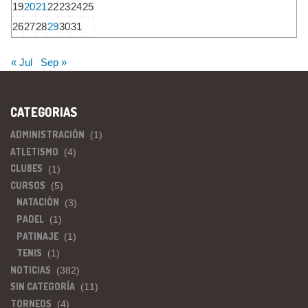
19
20
21
22
23
24
25
26
27
28
29
30
31
« Jul
Sep »
CATEGORIAS
ADMINISTRACIÓN
(1)
ATLETISMO
(4)
CLUBES
(1)
CURSOS
(5)
NATACIÓN
(3)
PADEL
(1)
PATINAJE
(1)
TENIS
(1)
NOTICIAS
(382)
SIN CATEGORÍA
(11)
TORNEOS
(4)