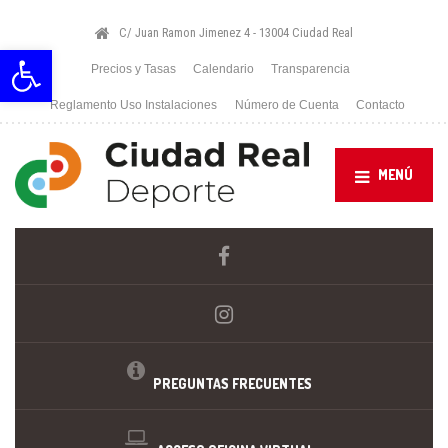
C/ Juan Ramon Jimenez 4 - 13004 Ciudad Real
Abrir barra de herramientas
Precios y Tasas
Calendario
Transparencia
Reglamento Uso Instalaciones
Número de Cuenta
Contacto
MENÚ
PREGUNTAS FRECUENTES