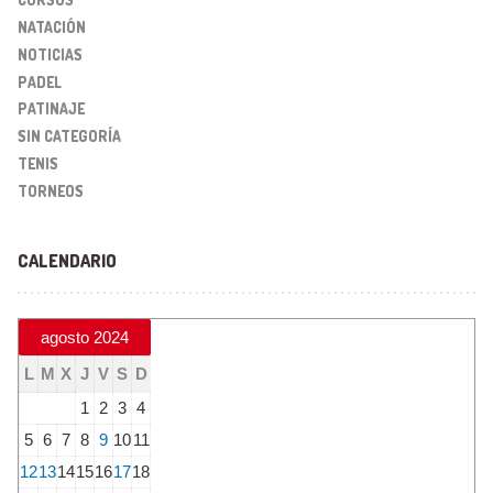
NATACIÓN
NOTICIAS
PADEL
PATINAJE
SIN CATEGORÍA
TENIS
TORNEOS
CALENDARIO
agosto 2024
L
M
X
J
V
S
D
1
2
3
4
5
6
7
8
9
10
11
12
13
14
15
16
17
18